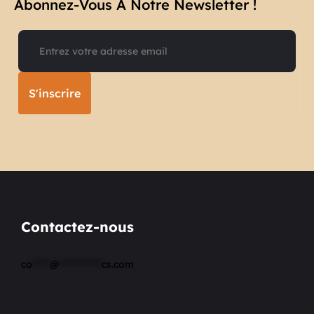
Abonnez-Vous À Notre Newsletter !​
S'inscrire
Contactez-nous
co
*****
@
************
cs.com