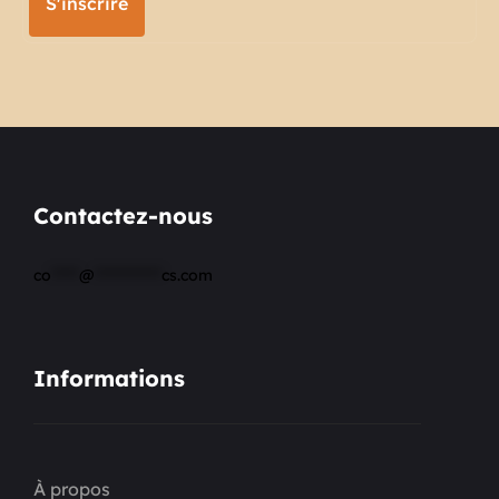
S'inscrire
Contactez-nous
co
*****
@
************
cs.com
Informations
À propos