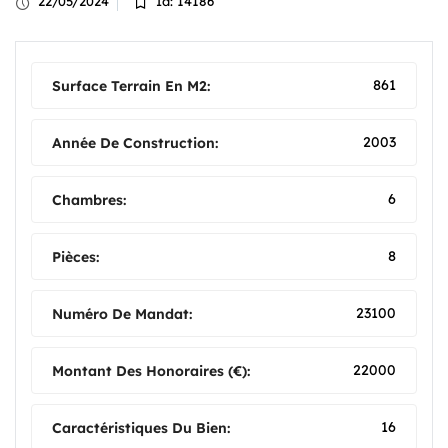
22/05/2024
Id: 14186
861
Surface Terrain En M2:
2003
Année De Construction:
6
Chambres:
8
Pièces:
23100
Numéro De Mandat:
22000
Montant Des Honoraires (€):
16
Caractéristiques Du Bien: