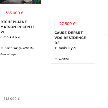
2 700 000
€
BEAU COMPLEXE
IMMOBILIER À VE
27 500
€
2 Années il y a
CAUSE DEPART
VDS RESIDENCE
Sainte-Anne (97128),
DE
Guadeloupe
11 mois il y a
Guyane
612 000
€