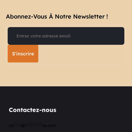
Abonnez-Vous À Notre Newsletter !​
S'inscrire
Contactez-nous
co
*****
@
************
cs.com