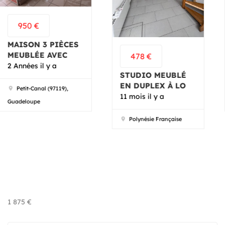
600
€
MAISON À LOUER
À SANDY-GROUN
478
€
2 Années il y a
STUDIO MEUBLÉ
EN DUPLEX À LO
Saint-François (97125),
11 mois il y a
Guadeloupe
Polynésie Française
1 875
€