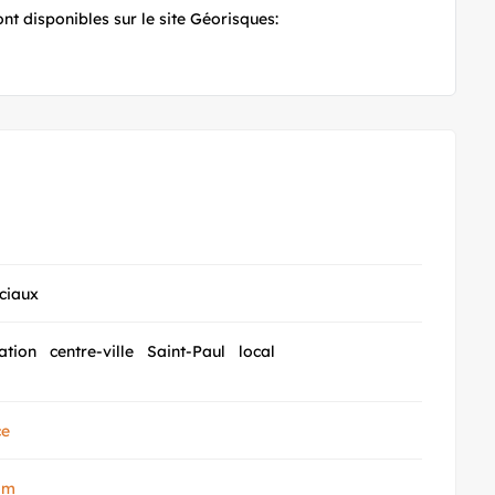
nt disponibles sur le site Géorisques:
ciaux
ation
centre-ville
Saint-Paul
local
ce
om