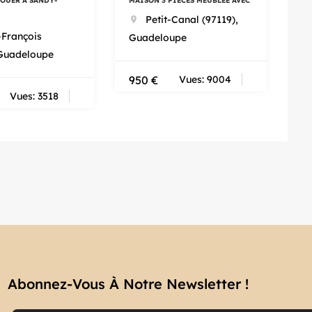
LOUER À SANDY-
MAISON 3 PIÈCES MEUBLÉE AVEC
Petit-Canal (97119),
-François
Guadeloupe
 Guadeloupe
950
€
Vues: 9004
Vues: 3518
Abonnez-Vous À Notre Newsletter !​