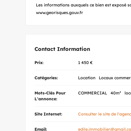
Les informations auxquels ce bien est exposé so
www.georisques.gouv.fr
Contact Information
Prix:
1 450
€
Catégories:
Location
Locaux commer
Mots-Clés Pour
COMMERCIAL
40m²
loc
L'annonce:
Site Internet:
Consulter le site de l'agen
Email:
edile.immobilier@gmail.c