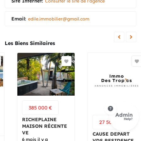
Site Internet:
Consulter le site de l'agence
Email:
edile.immobilier@gmail.com
Les Biens Similaires
385 000
€
RICHEPLAINE
27 500
€
MAISON RÉCENTE
VE
CAUSE DEPART
6 mois il y a
VDS RESIDENCE