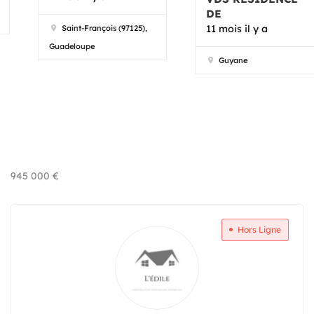
DE
11 mois il y a
Saint-François (97125),
Guadeloupe
Guyane
945 000
€
Hors Ligne