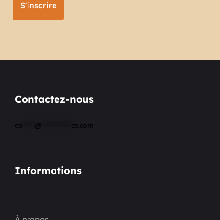
S'inscrire
Contactez-nous
co
*****
@
************
cs.com
Informations
À propos