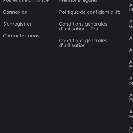
A
M
Connexion
Politique de confidentialité
A
S’enregistrer
Conditions générales
G
d’utilisation – Pro
Contactez-nous
A
Conditions générales
d’utilisation
A
A
B
A
M
A
P
A
F
A
F