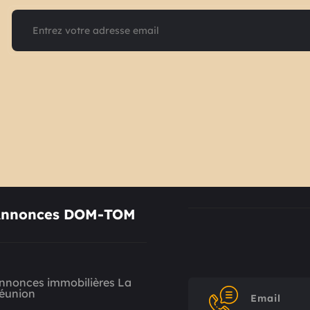
nnonces DOM-TOM
nnonces immobilières La
éunion
Email