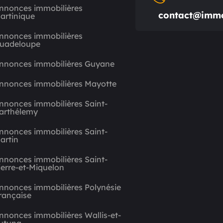
nnonces immobilières
contact@immo
artinique
nnonces immobilières
uadeloupe
nnonces immobilières Guyane
nnonces immobilières Mayotte
nnonces immobilières Saint-
arthélemy
nnonces immobilières Saint-
artin
nnonces immobilières Saint-
ierre-et-Miquelon
nnonces immobilières Polynésie
rançaise
nnonces immobilières Wallis-et-
utuna